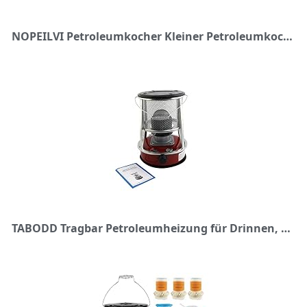
NOPEILVI Petroleumkocher Kleiner Petroleumkocher Einstellbare Feuerkraft Wasserkocher Outdoor-Kocher Camping-Ölheizungen Petroleumkocher, Petroleumkocher, Petroleumheizung
TABODD Tragbar Petroleumheizung für Drinnen, 3000W 9000 BTU/H Kerosin-Konvektionsheizung Heizung 4.5L Mobile Heizung ohne Strom Petroleumkocher für Campen und Wandern