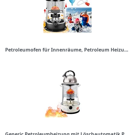
Petroleumofen für Innenräume, Petroleum Heizung, Tragbarer Petroliumheizer, 2600 W Leistungsheizung, 360 ° Surround-Heizung,für Camping Zeltheizung Kochen (3 * Docht) -- 4.5L-Schwarz2
Generic Petroleumheizung mit Löschautomatik Petroleumofen Für Innenräume Tragbarer Mobile Petroleum Heizung Ohne Strom Stark Petroleumkocher Heizer Heizofen 6 Docht, Notheizung, 4.6L/6L, Onecolor