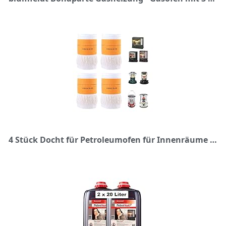
4 Stück Docht für Petroleumofen für Innenräume - Ersatzdocht Petroleum Heizung, Dochte für Petroleum Heizung Ersatzdocht für Petroleumheizer Heizstrahler für Camping Zeltheizung Kochen Petroleum Ofen