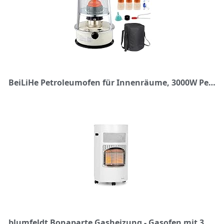
BeiLiHe Petroleumofen für Innenräume, 3000W Petroleum Heizung, Mobile Ohne Strom Innen, Brenndauer 24-30 Stunden, Tragbarer Petroleumheizung Heizer mit Umfallschutz bis zu 30m², 6 L Weiß
blumfeldt Bonaparte Gasheizung - Gasofen mit 3 Leistungsstufen 1600, 2600 und 4200 Watt, Katalytofen für Gasflaschentyp: 5kg bis 15kg, integrierter Piezozünder, Infrarot-Keramikbrenner, weiß