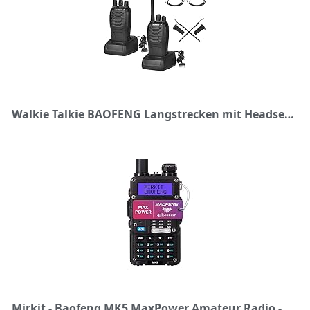
Walkie Talkie BAOFENG Langstrecken mit Headset,Professionelle PMR-Funkgeräte Reichweite 1-5 km,16 Kanäle Walkie Talkies,Sprechfunkgerät mit LED Taschenlampe (2 Stück)
Mirkit - Baofeng MK5 MaxPower Amateur Radio - Radio with 1800 mAh Battery - Radio 10 km Range with Headset - VHF UHF Radio, 128 Channels - Handheld Radio - Pack of 1