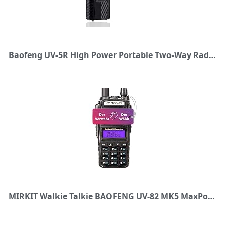
Baofeng UV-5R High Power Portable Two-Way Radio with 3800mAh Battery
MIRKIT Walkie Talkie BAOFENG UV-82 MK5 MaxPower - Radio with 2800 mAh Battery - Radio 10 km Range with Headset - VHF/UHF Radio Dual Band Radio 128 Channels - Handheld Radio UV 82 (No FM)