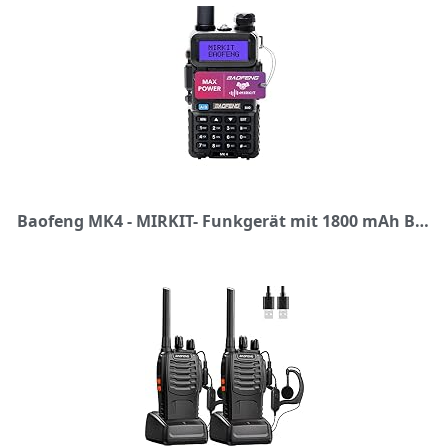
Baofeng MK4 - MIRKIT- Funkgerät mit 1800 mAh Batterie - Funkgerät 10 km Reichweite mit Headset - VHF UHF Funkgerät, 128 Kanäle - Handfunkgerät, 1 Stück