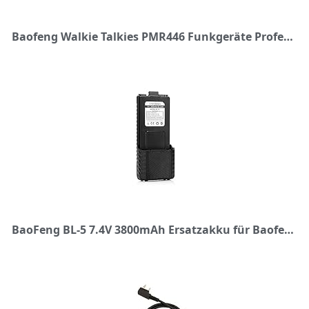
Baofeng Walkie Talkies PMR446 Funkgeräte Professionelle Zwei-Wege-Radio16 Kanäle Gegensprechanlage Wiederaufladbarer Funkempfänger Sende- und Empfangsgerät für Erwachsene mit Kopfhörern (2 Stück)
BaoFeng BL-5 7.4V 3800mAh Ersatzakku für Baofeng UV-5R/UV-5R Plus/UV-5RTP/RD-5R/BF-F8HP/ BF-F9/ BF-F9 Funkgerät