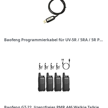
Baofeng Programmierkabel für UV-5R / 5RA / 5R Plus / 5RE UV3R Plus / BF-888S Schwarz
Baofeng GT-22, lizenzfreies PMR 446 Walkie Talkie Set, Profi-Funkgerät, bis zu 3km Reichweite, 16 Kanäle, wiederaufladbares Funkgerät mit Headset (4 Stücke)