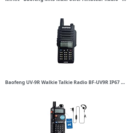
Baofeng UV-9R Walkie Talkie Radio BF-UV9R IP67 Waterproof Dual Band Radio 8W UV 9R