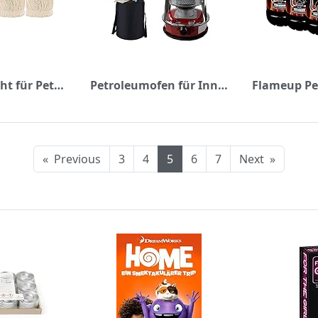
4 Stücke Docht für Petroleumofen für Innenräume, Kerosin Ofen Docht rauchfrei, 95xt2.5x180mm Kerosin Heizung Ersatz Dochte für Petroleum Ofen, Fiberglas Runde Baumwolle Petroleum Heizung Dochte
Petroleumofen für Innenräume, Tragbarer Petroleumheizung Petroleum Heizung, Mobile Petroliumheizer with 4 Ersatzkerne, Petroleumheizung for Camping im Freien Innenraum (4,6 L/Rot)
«
Previous
3
4
5
6
7
Next
»