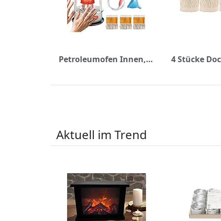
Petroleumofen Innen, Petroleumofen für Innenräume mit Backblech, Heizung Ohne Strom Mobile Petroliumheizer Ohne Strom Innen, Petroleumheizung Heizer Camping Heizung, mit 3 Docht (green)
Aktuell im Trend