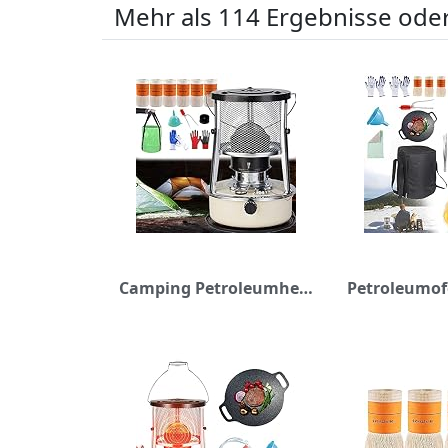
Mehr als 114 Ergebnisse oder
Camping Petroleumheizung Mit Löschautomatik Und Umfallschutz, Petroleumofen Für Camping Zeltheizung Kochen Eisfischen , 4.6L / 6L Tragbarer Heizstrahler 6 Ersatz Docht ( Color : 6L )