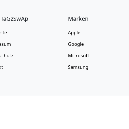
 TaGzSwAp
Marken
eite
Apple
ssum
Google
schutz
Microsoft
kt
Samsung