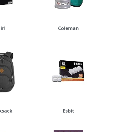
irl
Coleman
ksack
Esbit