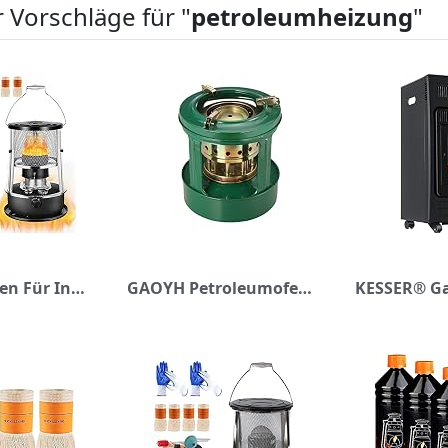
 Vorschläge für "
petroleumheizung
"
Petroleumofen Für Innenräume Petroleumheizung,innen Mobile Heizung Ohne Strom,tragbare Terrassen-Ölöfen, Camping-heizungen, Zelt-heizungen Automatische Brand- Und Absturzsicherung (Schwarz)
GAOYH Petroleumofen,petroleumofen für innenräume,Mini Petroliumheizung,Petroleum Heizung mit 8 Docht zum Heizen,Tragbarer Petroleumheizer Nimmt Keinen Platz Weg Verwendet Garage, Terrasse,B