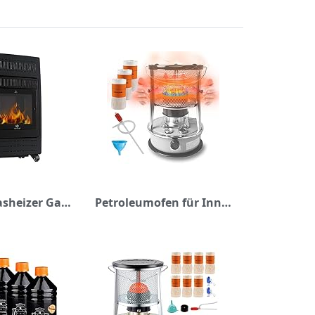
KESSER® Gasheizer Gasheizofen Heizstrahler 3,4 kW Gas Kamin inkl. Gasdruckregler & Gasschlauch, 2 Heizstufen Infrarot 3400W Gasheizstrahler Gasheizung Butan- oder Propangasflaschen bis 11kg Schwarz
Petroleumofen für Innenräume Ohne Strom Petroleumofen Innen mit 3 Docht, 360° Mobile Heizung, 2600W Tragbarer Petroleumheizung Camping, Petroleum Heizung Indoor für Zeltheizung, Patio Notheizung