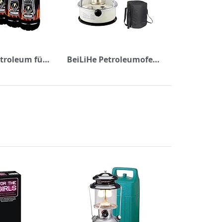
Flameup Petroleum für Petroleumheizung Petroleumofen Petroleumlampe Petroleumlampen Kamin Heizung Kerosin Reiniger Lampe Lampen Petrolium 5 Liter
BeiLiHe Petroleumofen für Innenräume, 3000W Petroleum Heizung, Mobile Ohne Strom Innen, Brenndauer 24-30 Stunden, Tragbarer Petroleumheizung Heizer mit Umfallschutz bis zu 30m², 6 L Weiß