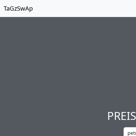
TaGzSwAp
PREI