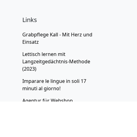
Links
Grabpflege Kall - Mit Herz und
Einsatz
Lettisch lernen
mit
Langzeitgedächtnis-Methode
(2023)
Imparare le lingue in soli 17
minuti al giorno!
Agentur für
Webshop
Gestaltung
Tarife für
Englische
Lebensversicherungen
vergleichen