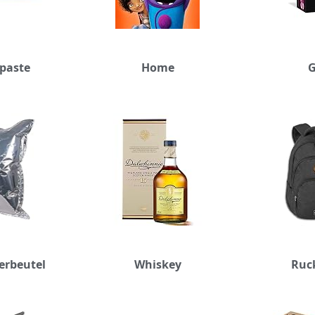
paste
Home
G
erbeutel
Whiskey
Ruc