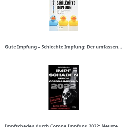
Gute Impfung – Schlechte Impfung: Der umfassende Ratgeber
Impfschaden durch Corona Impfung 2022: Neuste Daten, Zahlen, Fakten und Beweise