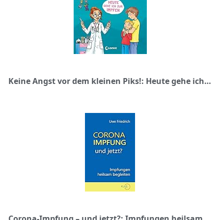
Keine Angst vor dem kleinen Piks!: Heute gehe ich zum Impfen - Bilderbuch über Arztbesuch und Kinderimpfung
Corona-Impfung – und jetzt?: Impfungen heilsam begleiten