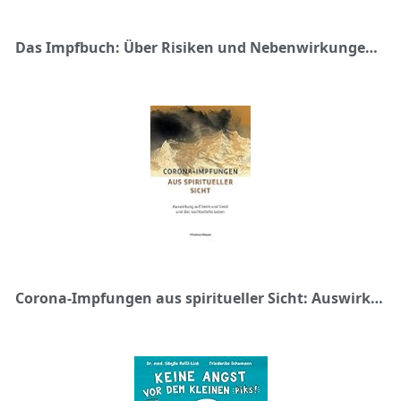
Das Impfbuch: Über Risiken und Nebenwirkungen einer COVID-19-Impfung
Corona-Impfungen aus spiritueller Sicht: Auswirkungen auf Seele und Geist und das nachtodliche Leben