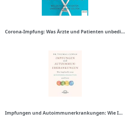
Corona-Impfung: Was Ärzte und Patienten unbedingt wissen sollten
Impfungen und Autoimmunerkrankungen: Wie Impfstoffe neue Kinderkrankheiten auslösen