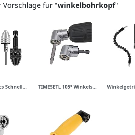
 Vorschläge für "
winkelbohrkopf
"
NICAVKIT 4pcs Schnellspann Bohrfutter, 0.3-3.4mm, 0.3-3.6mm und 0.3-6.5mm Sechskant- und Rundschäfte Bohrfutter-Ersatz, Mini-3-Backen-Bohrfutter, Schnellwechseladapter-Konverter
TIMESETL 105° Winkelschrauber Vorsatz Adapter mit 1/4-Zoll Schnellwechsel und Magnetischen Bit Halter Winkelschraubendreher Winkelschraubvorsatz Winkelgetriebe