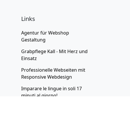
Links
Agentur für
Webshop
Gestaltung
Grabpflege Kall - Mit Herz und
Einsatz
Professionelle Webseiten
mit
Responsive Webdesign
Imparare le lingue in soli 17
minuti al giorno!
Gratis-Bücher zum Thema
Online-Marketing
Thai lernen
mit