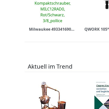
Milwaukee 4933416900 C 12 RAD / 0-Version Akku-Kompaktschrauber, MILC12RAD0, Rot/Schwarz, 3/8_pollice
Aktuell im Trend