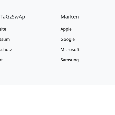
 TaGzSwAp
Marken
eite
Apple
ssum
Google
schutz
Microsoft
kt
Samsung