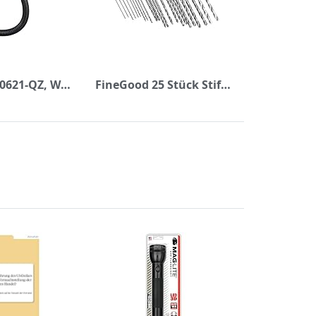
DeWalt DT70621-QZ, Winkelvorsatz für Schlagschrabuer (schlagfest, flexibel, 300 mm Länge)
FineGood 25 Stück Stiftschraubstock Handbohrer-Bits, 24 Stück Mikro-Mini-Spiralbohrer-Bit-Set (0,6 - 3 mm) mit 1 Stück Schraubstock Drehwerkzeug für Holz, Schmuck, Kunststoff