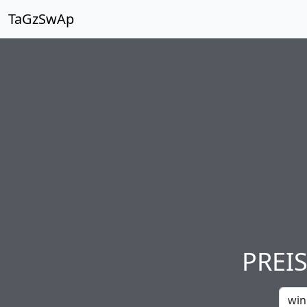
TaGzSwAp
PREI