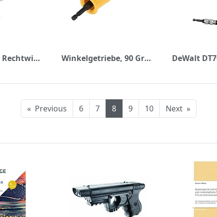
QWORK 105° Rechtwinkliger Winkelschrauber Vorsatz Adapter, 1/4-Zoll Schnellwechsel Magnetischen Bithalter mit Sechskantschaft, Multifunktions-Winkelbohrer
Winkelgetriebe, 90 Grad Winkelbohraufsatz 90 ° Winkelschrauber Vorsatz Adapter Winkelaufsatz Schaftverlängerung Schraubendreher Bohrer Buchse Halter Adapter Hülse
«
Previous
6
7
8
9
10
Next
»