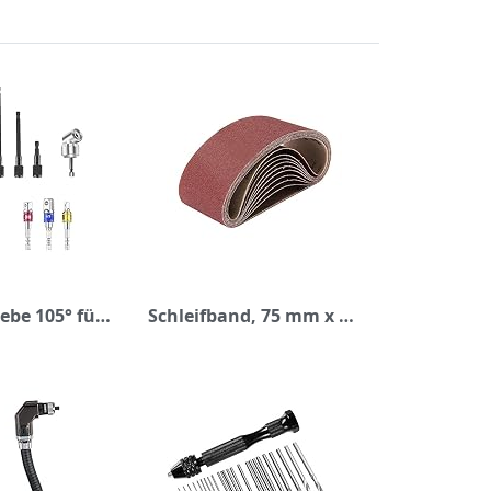
Winkelgetriebe 105° für Akkuschrauber Set, Enthält 1 x Winkelschrauber Vorsatz Adapter 1/4", 1 x Bohrer Verlängerung Flexibel Schwarz, 3 x Stecknussadapter Akkuschrauber, 3 x Bithalter Magnetisch Lang
Schleifband, 75 mm x 457 mm, Körnung 60/80/120/180/240/320/400/600/800/1000, Bandschleifer für Holzbearbeitung und Metallpolieren, 10 Stück Aluminiumoxid-Schleifband