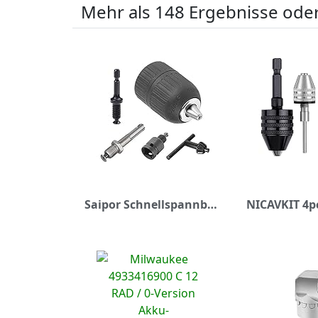
Mehr als 148 Ergebnisse oder
Saipor Schnellspannbohrfutter 2mm -13mm 1/2-20UNF Schnellspann Schlüsselloses Bohrfutter mit SDS plus-Adapter, 1/4 Hex Chuck Adapter und 1/2-Zoll-Bohrfutter-Adapter