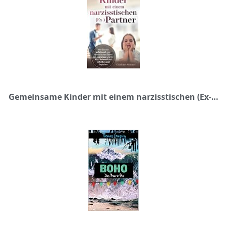
Gemeinsame Kinder mit einem narzisstischen (Ex-) Partner: Wie Sie sich erfolgreich vom narzisstischen Elternteil abgrenzen und Ihr Kind liebevoll und selbstbewusst begleiten