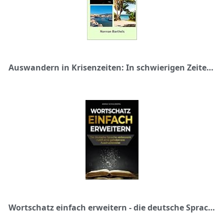
Auswandern in Krisenzeiten: In schwierigen Zeiten mit mehr Einschränkungen und höhere Steuern wird das richtige Auswandern in freien Ländern mehr niedrigen Lebenshaltungskosten zur Alternative
Wortschatz einfach erweitern - die deutsche Sprache verbessern durch eine gehobenere Ausdrucksweise: Gewählte Artikulation leicht gemacht durch das Erlernen neuer Vokabulare und Wörter