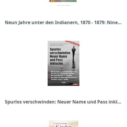
Neun Jahre unter den Indianern, 1870 - 1879: Nine Years among the Indians, 1870 - 1879 (Indianer, Outlaws, Texas Ranger, Band 1)
Spurlos verschwinden: Neuer Name und Pass inklusive