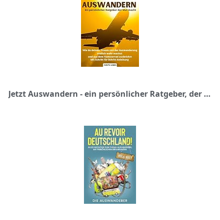
Jetzt Auswandern - ein persönlicher Ratgeber, der Mut macht: Wie Du Deinen Traum von der Auswanderung endlich wahr machst und aus dem Hamsterrad ausbrichst! Mit Schritt für Schritt Anleitung