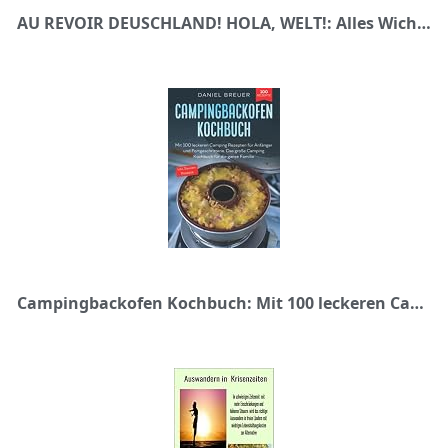
AU REVOIR DEUSCHLAND! HOLA, WELT!: Alles Wichtige zum Thema Auswandern, mit persönlichen Erfahrungen
Campingbackofen Kochbuch: Mit 100 leckeren Camping Rezepten für Anfänger und Fortgeschrittene. Das große Camping Kochbuch für die ganze Familie