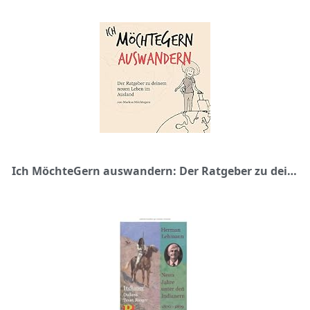
Ich MöchteGern auswandern: Der Ratgeber zu deinem neuen Leben im Ausland (MöchteGern-Buchreihe)