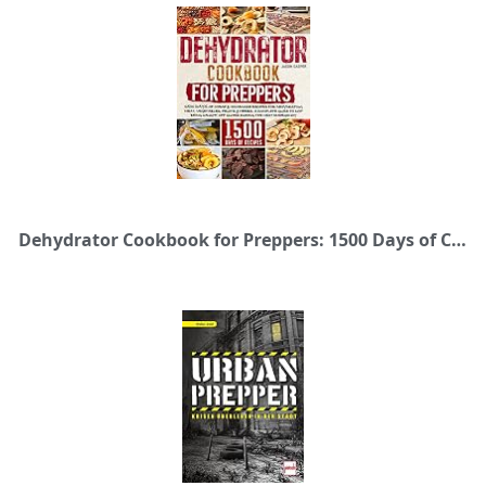
Dehydrator Cookbook for Preppers: 1500 Days of Cheap & Homemade Recipes for Dehydrating Meat, Vegetables, Fruits & Herbs. A Complete Guide to Not Being ... During the Next Emergency (English Edition)