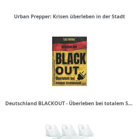
Urban Prepper: Krisen überleben in der Stadt
Deutschland BLACKOUT - Überleben bei totalem Stromausfall: Das perfekte Krisenvorsorge Buch für Notfall Ausrüstung, Katastrophenschutz und Krieg (Prepper Nahrung, Notfallausrüstung, Vorsorge)