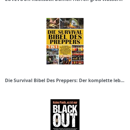
Die Survival Bibel Des Preppers: Der komplette lebensrettende Leitfaden zur Vorratshaltung, Heimverteidigung und völligen Selbstversorgung und zum überleben im schlimmsten Szenario überhaubt