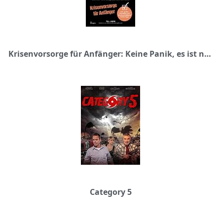
Krisenvorsorge für Anfänger: Keine Panik, es ist nur Blackout! Vorbereiten, Vorsorgen, Vorausschauen waren noch nie so einfach – sicher und gelassen durch den Notfall
Category 5