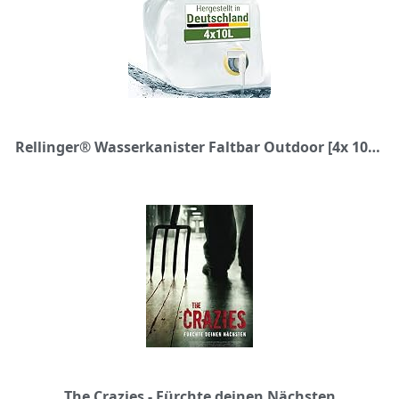
Rellinger® Wasserkanister Faltbar Outdoor [4x 10L] - ink. 4x Dosierhahn auslaufsicher - Kanister für Camping Zubehör - BPA Frei (Lebensmittelecht) - Outdoor Ausrüstung Made in Germany - Wasserkanister
The Crazies - Fürchte deinen Nächsten