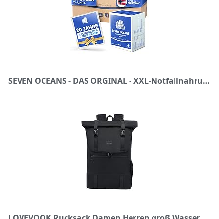
SEVEN OCEANS - DAS ORGINAL - XXL-Notfallnahrung [24x500g] inkl. extra Vitamine I Maximal Haltbare Notnahrung für dauerhaften Vorrat I Energie- & Kalorienreiche Outdoor Notration I Prepper Nahrung
LOVEVOOK Rucksack Damen Herren groß Wasserdichter Laptop Rucksack 17,3 Zoll Rolltop Rucksäcke Schulrucksack für Uni Arbeit Reisen, Schwarz