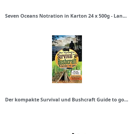
Seven Oceans Notration in Karton 24 x 500g - Langzeitnahrung für Outdoor-, Überlebens- und Notfallsituationen
Der kompakte Survival und Bushcraft Guide to go: 100 Tipps zum Überleben in der Wildnis - Praxisbuch zu Ausrüstung, Bekleidung, Notfallnahrung, sichere Orientierung und Überlebenstechniken