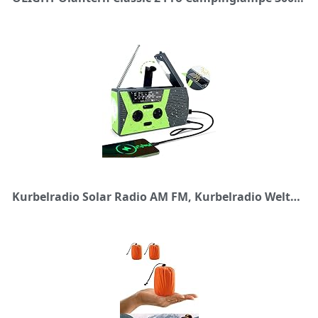
Kurbelradio Solar Radio AM FM, Kurbelradio Weltempfänger, Notfallradio, USB Tragbares Radio Notfall Survival Ausrüstung 4000mAh Dynamo LED Taschenlampe SOS Alarm für Reisen, Biwack, Camping Outdoor