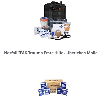
Notfall IFAK Trauma Erste Hilfe - Überleben Molle Taktische Outdoor-Sachen Molle-System Hurrikan-Bereitschaft Bug Out Bag Wundverband für Autocamping Kyak Mountain Car Erdbeben