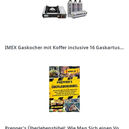
IMEX Gaskocher mit Koffer inclusive 16 Gaskartuschen
Prepper's Überlebensbibel: Wie Man Sich einen Vorrat an Lebensmitteln Anlegt, Konserven Herstellt, sein Haus Verteidigt und Sich mit den Besten Naturheilmitteln auf einen Notfall Vorbereitet