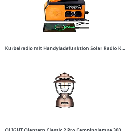
Kurbelradio mit Handyladefunktion Solar Radio Kurbel Notfall Radio Dynamo Radio mit Handkurbel, Notfallradio 5000mAh, Typ C, Wetterradio mit Taschenlampe, SOS Alarm, AM/FM für Notfall Outdoor Camping
OLIGHT Olantern Classic 2 Pro Campinglampe 300 Lumen, LED Laterne im Retro-Stil Stufenlos Dimmbar, Notstrombank USB Wiederaufladbar,für Camping, Garten,Stromausfällen, Dekoration,Wandern