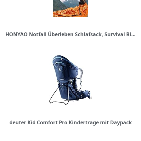
HONYAO Notfall Überleben Schlafsack, Survival Biwak Sack Erste Hilfe Rettungsdecken Wasserdicht Notfalldecke Ultraleicht Hitzeabweisend Kälteschutz für Outdoor Camping Wandern - überdimensioniert
deuter Kid Comfort Pro Kindertrage mit Daypack