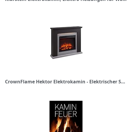
CrownFlame Hektor Elektrokamin - Elektrischer Standkamin mit Heizung 1000/2000 W, realistischer 3D-Flammeneffekt, LED-Beleuchtung, Fernbedienung programmierbar, Timer, Thermostat - Dunkelbraun