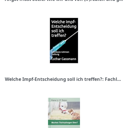
Welche Impf-Entscheidung soll ich treffen?: Fachleute nehmen Stellung