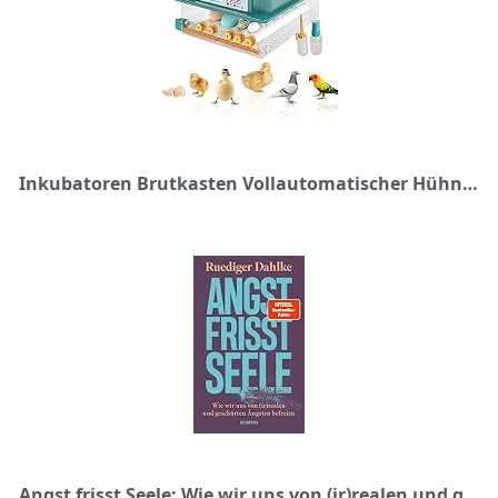
Inkubatoren Brutkasten Vollautomatischer Hühnereier Automatischer Hühnerbrutkasten Heimbrutkasten Bauernhof Eierbrutkasten 16 Eier
Angst frisst Seele: Wie wir uns von (ir)realen und geschürten Ängsten befreien