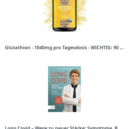
Glutathion - 1040mg pro Tagesdosis - WICHTIG: 90 Kapseln reduziertes L-Glutathion + Vitamin C für maximale Bioaktivität I Hochdosiert I aus Fermentation I Vegan & Laborgeprüft I aus DE I SCHEUNENGUT®
Long Covid – Wege zu neuer Stärke: Symptome, Behandlungswege, Hilfe zur Selbsthilfe