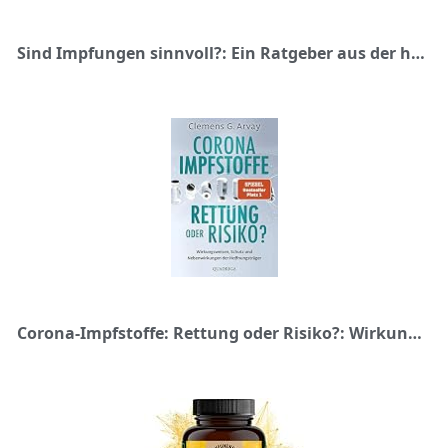
Sind Impfungen sinnvoll?: Ein Ratgeber aus der homöopathischen Praxis
Corona-Impfstoffe: Rettung oder Risiko?: Wirkungsweisen, Schutz und Nebenwirkungen der Hoffnungsträger