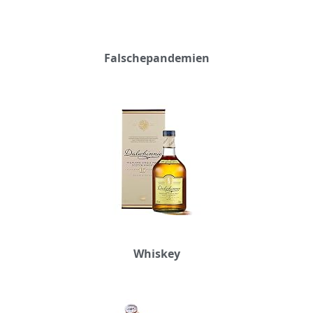
Falschepandemien
Whiskey