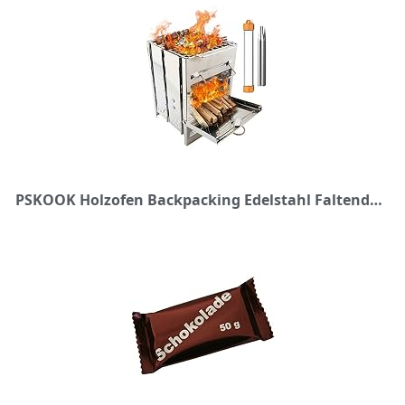
PSKOOK Holzofen Backpacking Edelstahl Faltender Outdoor Camping Wandern BBQ Herd mit Pocket Bellow (Typ 2)