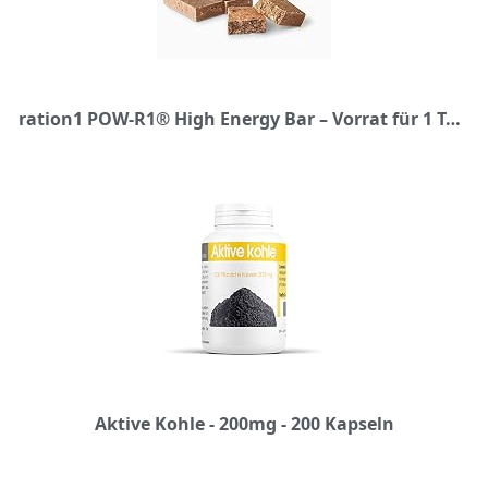
ration1 POW-R1® High Energy Bar – Vorrat für 1 Tag für 1 Erwachsenen – aufgeteilt auf 2 Packungen mit je 4 Energieriegeln (Insgesamt 8 Powerbar Riegel) – Vegan & Laktosefrei!
Aktive Kohle - 200mg - 200 Kapseln