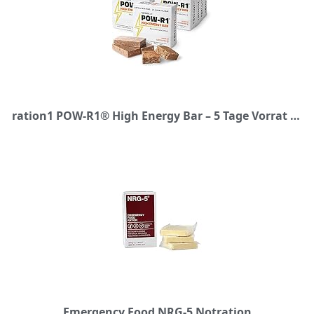
ration1 POW-R1® High Energy Bar – 5 Tage Vorrat für 1 Erwachsenen – aufgeteilt auf 10 Packungen mit je 4 Energieriegeln (Insgesamt 40 Powerbar Riegel) – Vegan & Laktosefrei!
Emergency Food NRG-5 Notration