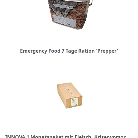
Emergency Food 7 Tage Ration 'Prepper'
INNOVA 1 Monatspaket mit Fleisch, Krisenvorsorge und Langzeitnahrung, Emergency Food, Lebensmittelpaket | Sicherheits Nahrungsmittel (15 Years Shelf life)