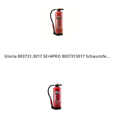
Gloria 803731.3017 SE+6PRO 8037313017 Schaumfeuerloescher 6l Brandklasse: A, B 1St