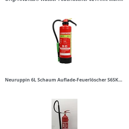
Neuruppin 6L Schaum Auflade-Feuerlöscher S6SKP eco premium 10 LE inkl. ANDRIS® ISO-Symbolschild, ANDRIS® Prüfnachweis & Wandhalterung