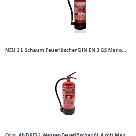
NEU 2 L Schaum Feuerlöscher DIN EN 3 GS Manometer Halterung (mit Prüfnachweis u. Jahresmarke)
Orig. ANDRIS® Wasser-Feuerlöscher 6L A mit Manometer inkl. Wandhalterung, Standfuß & ANDRIS® Prüfnachweis mit Jahresmarke, Normung MPA Dresden, EN3, CE, GS