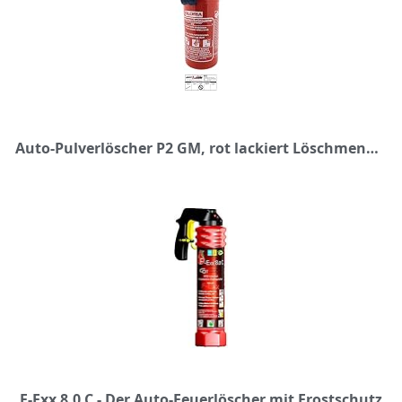
Auto-Pulverlöscher P2 GM, rot lackiert Löschmenge 2 kg Brandklasse A,B,C
F-Exx 8.0 C - Der Auto-Feuerlöscher mit Frostschutz