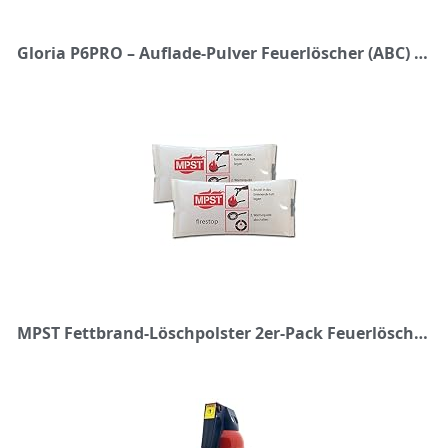
Gloria P6PRO – Auflade-Pulver Feuerlöscher (ABC) mit Wandhalter
MPST Fettbrand-Löschpolster 2er-Pack Feuerlöscher Brandklasse F Neuentwicklung für Fettbrände in Pfanne Topf Fritteuse im Haushalt - Brandschutz in der Küche