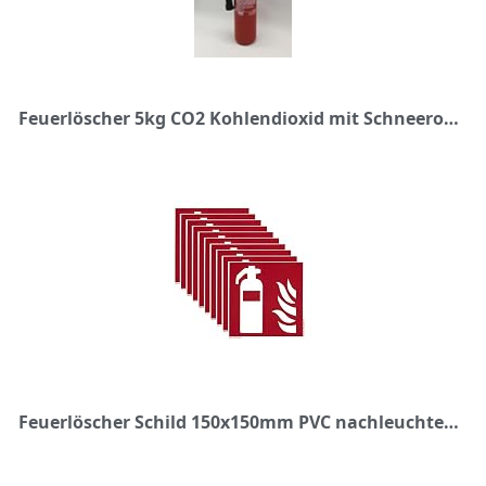
Feuerlöscher 5kg CO2 Kohlendioxid mit Schneerohr EDV geeignet EN 3 inkl. ANDRIS® Prüfnachweis & ANDRIS® ISO-Symbolschild
Feuerlöscher Schild 150x150mm PVC nachleuchtend selbstklebend nach DIN EN ISO 7010 F001 | DIN 67510 (Brandschutzzeichen) - 10 Stück