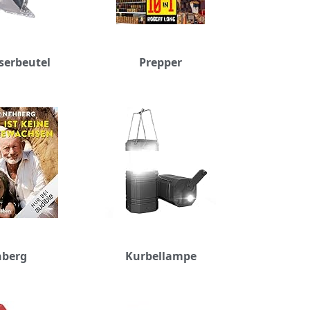
erbeutel
Prepper
berg
Kurbellampe