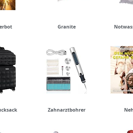
erbot
Granite
Notwass
ucksack
Zahnarztbohrer
Neh