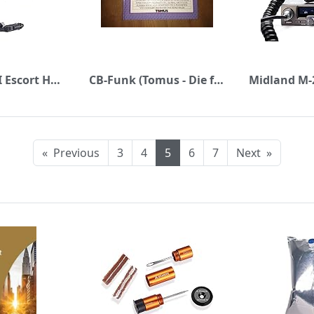
CB Radio PNI Escort HP 62 und PNI PB-HP62 Zubehörkit
CB-Funk (Tomus - Die fröhlichen Wörterbücher)
«
Previous
3
4
5
6
7
Next
»