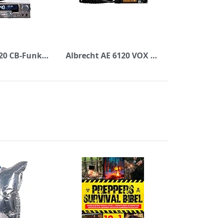
Midland M-20 CB-Funkgerät progressives Multimedia-Multiband CB Funkgerät fürs Auto, mit Bluetooth WA-Verbindung, 2-poligem Mikrofon, LCD-Display, AM/FM, Rauschsperre & Notfallkanälen, USB-Buchse
Albrecht AE 6120 VOX Mini CB-Funkgerät mit Zigarettenanzünder-Stecker, 12621, mit integrierter VOX-Funktion zum freihändigem Sprechen im Fahrzeug und RJ45 Mikrofonbuchse, großem LCD-Display