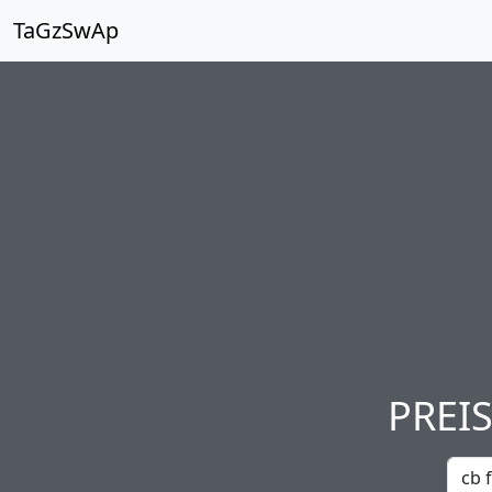
TaGzSwAp
PREI