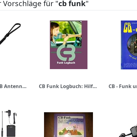
 Vorschläge für "
cb funk
"
TWAYRDIO CB Antenne 27MHz CS Taktische BNC-Antenne 65,5 cm (25,8 Zoll) für Cobra Midland Alan 42 Uniden Anytone Cb Handheld/Portable Radio Polizeiscanner
CB Funk Logbuch: Hilfreiches CB Funk Notizbuch, mit 120 Seiten im Format 6x9 Zoll (ca. A5) Softcover Einband, CB Funker lieben dieses CB Funk Logbuch