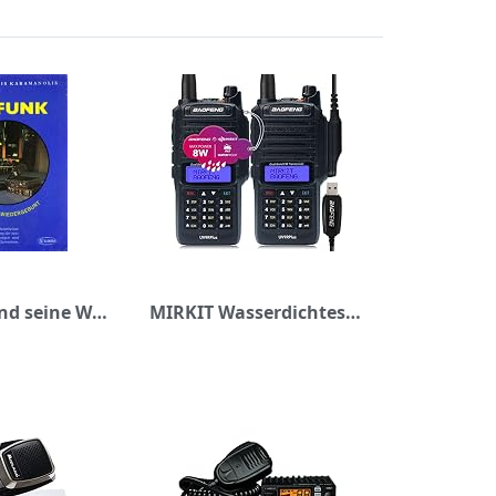
CB - Funk und seine Wiedergeburt
MIRKIT Wasserdichtes Radio, 2 Stück BAOFENG UV-9R Plus MK1 (UV-82 3. Generation), MaxPower mit USB-Programmierkabel für Dual-Band UV9R & 2200 mAh Akku, IP67 tragbares Radio: staub-, kalt & wasserdicht