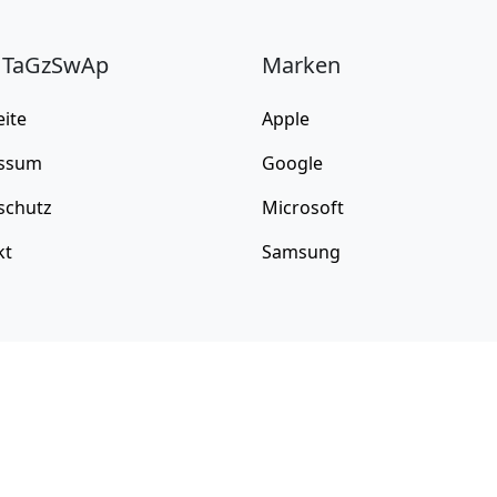
 TaGzSwAp
Marken
eite
Apple
ssum
Google
schutz
Microsoft
kt
Samsung