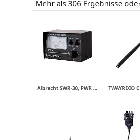
Mehr als 306 Ergebnisse oder
Albrecht SWR-30, PWR Power- Meter, Stehwellen- und Leistungsmessgerät zum Abstimmen von Funkantennen, small