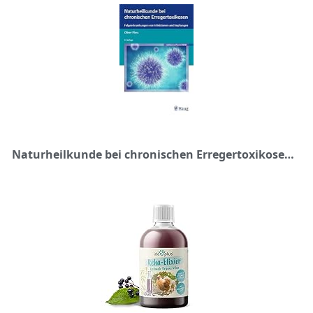
Naturheilkunde bei chronischen Erregertoxikosen: Folgeerkrankungen von Infektionen und Impfungen