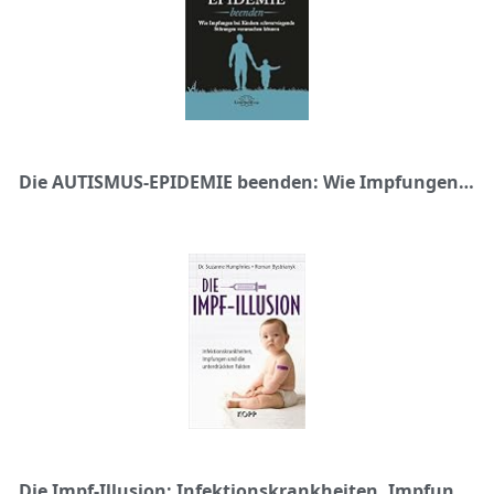
Die AUTISMUS-EPIDEMIE beenden: Wie Impfungen bei Kindern schwerwiegende Störungen verursachen können
Die Impf-Illusion: Infektionskrankheiten, Impfungen und die unterdrückten Fakten