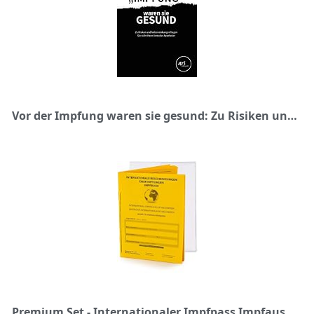
Vor der Impfung waren sie gesund: Zu Risiken und Nebenwirkungen fragen Sie nicht ihren Arzt oder Apotheker
Premium Set - Internationaler Impfpass Impfausweis, 2021, 32 Seiten nach offiziellen Vorgaben auf stabilem Papier + Schutzhülle, Impfbuch Bescheinigung über Impfungen mit eingebundenem Notfallausweis