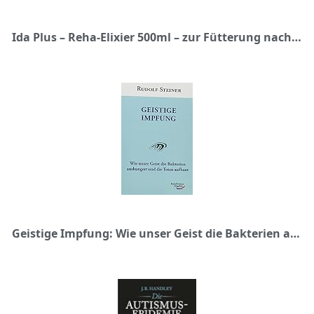
Ida Plus – Reha-Elixier 500ml – zur Fütterung nach Anti Milben & Wurmkur Behandlung – optimale Regeneration nach Milben-, Wurm- & Kokzidienbefall bei Hühnern & Geflügel – mit Eisen & Vitamin B-Komplex
Geistige Impfung: Wie unser Geist die Bakterien aushungert und die Toten aufbaut