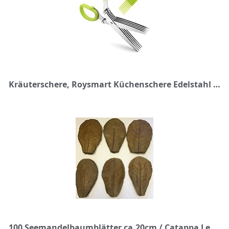
Kräuterschere, Roysmart Küchenschere Edelstahl Scissors Herb mit 5 Klingen, Gemüseschere mit Reinigung Kamm, Küchenhelfer aus Edelstahl
100 Seemandelbaumblätter ca.20cm / Catappa Leaves/Indian Almond - Natürlicher Wasseraufbereiter für gesunde Fische und Garnelen