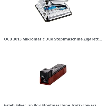
OCB 3013 Mikromatic Duo Stopfmaschine Zigaretten, Einzelpackung
Gizeh Silver Tip Boy Stopfmaschine, Rot/Schwarz, 1 Stück