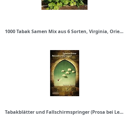
1000 Tabak Samen Mix aus 6 Sorten, Virginia, Orient, Tabaksamen aus Deutschland für den Garten oder Balkon
Tabakblätter und Fallschirmspringer (Prosa bei Lektora)