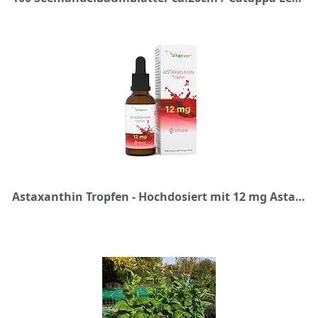
Astaxanthin Tropfen - Hochdosiert mit 12 mg Astaxanthin pro Anwendung - Alternative zu Astaxanthin Kapseln - 100% natürliches Astaxanthin - Hohe Bioverfügbarkeit - Laborgeprüft - Vegan - 30 ml