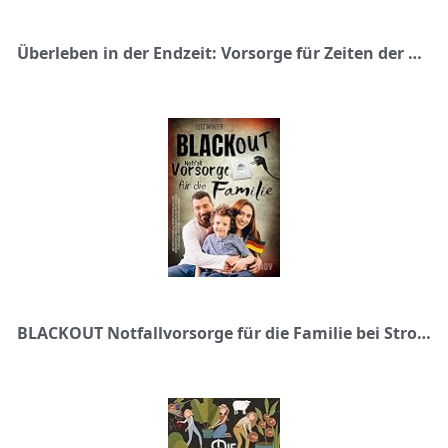
Überleben in der Endzeit: Vorsorge für Zeiten der Not
BLACKOUT Notfallvorsorge für die Familie bei Stromausfall in Deutschland: Das Krisenvorsorge Buch und Schutzengel für Vater - Mutter - Kinder und Baby