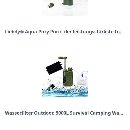
Liebdy® Aqua Pury Porti, der leistungsstärkste tragbare Wasserfilter zur Trinkwasseraufbereitung für Outdoor, Survival, Krisenvorsorge und Camping
Wasserfilter Outdoor, 5000L Survival Camping Wasserfilter für Trinkwasser, Tragbarer Wasseraufbereiter für Prepper Notfall Ausrüstung (Armeegrün)