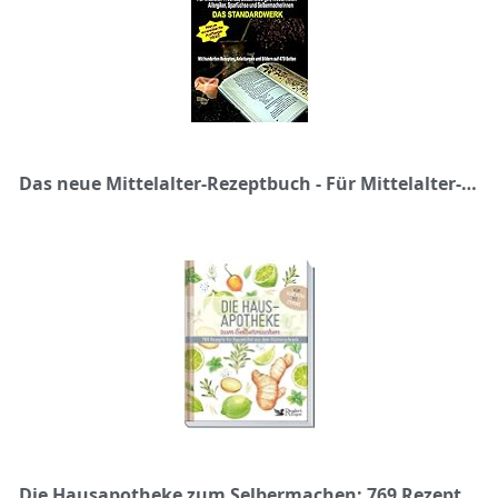
Das neue Mittelalter-Rezeptbuch - Für Mittelalter-Freunde, Selbstversorger, Kräuterhexen, Allergiker, Sparfüchse und Selbermacherinnen: Das Standardwerk
Die Hausapotheke zum Selbermachen: 769 Rezepte für Hausmittel aus dem Küchenschrank. Von Aloe Vera bis Zitrone