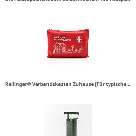
Rellinger® Verbandskasten Zuhause [Für typische Haushaltsverletzungen] - inkl. Erste Hilfe Guide - Erste Hilfe Set Zuhause für Familien mit Kindern & Großeltern - Hausapotheke gefüllt - First Aid Kit