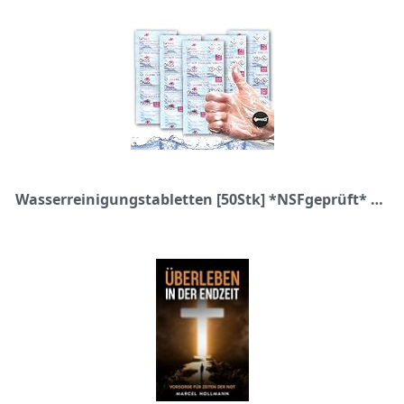
Wasserreinigungstabletten [50Stk] *NSFgeprüft* Vorteilspack 100%keimfreies Trinkwasser 25Ltr/Tablette + Handschuhe PE | Wasserentkeimungstabletten fur Krisenvorsorge Outdoor, Notfall, + Reiseapotheke