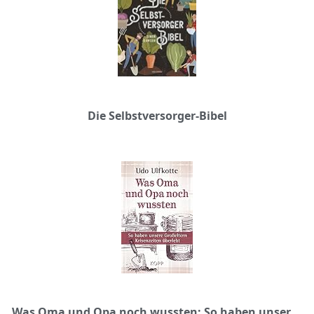
Die Selbstversorger-Bibel
Was Oma und Opa noch wussten: So haben unsere Großeltern Krisenzeiten überlebt