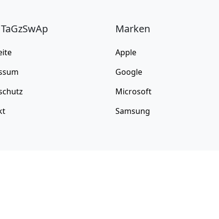
 TaGzSwAp
Marken
eite
Apple
ssum
Google
schutz
Microsoft
kt
Samsung