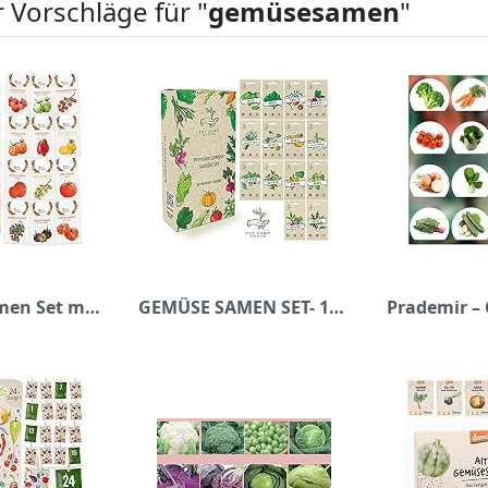
 Vorschläge für "
gemüsesamen
"
Tomaten Samen Set mit 12 Sorten Tomatensamen für Garten und Balkon: Premium Tomaten Anzuchtset – Köstliche, bunte und alte Tomatensorten von OwnGrown – Garten Samen Gemüse als praktisches Tomaten Set
GEMÜSE SAMEN SET- 14 Sorten Premium Saatgut, Nachhaltiges Gemüse saatgut Anzuchtset anbauen im Garten oder Hochbeet, Gemüsesamen Sortiment im praktischen Gemüse Set Natur Saat von Put Down Roots