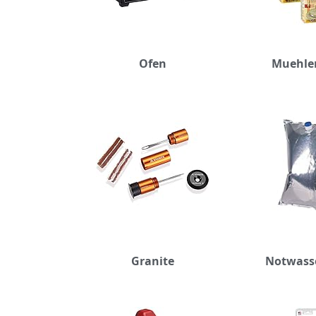
Ofen
Muehle
Granite
Notwass