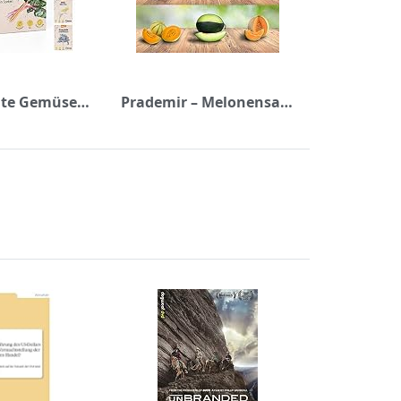
PRIMOZA alte Gemüsesorten Samen I Bio Saatgut Set mit 10 historischen Samen I Demeter-zertifizierte und samenfestes Gemüse Saatgut I Plastikfrei und ressourcenschonend regional produziert
Prademir – Melonensamen Set aus 9 seltenen & leckeren Sorten – 200x frische Melonen Samen mit hoher Keimrate – Melonen Saatgut handverlesen aus Portugal – 100% Natursamen ohne Chemie