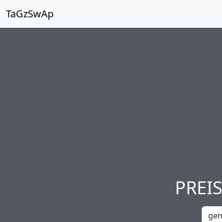
TaGzSwAp
PREI