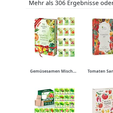
Mehr als 306 Ergebnisse oder
Gemüsesamen Mischung zur Selbstanzucht - 12 Sorten Gemüse Samen - 5100 Stk. Saatgut Alte Sorten Fertig zur Aussaat – Gemüse Anzuchtset für Frauen, Kinder, Anfänger – Saatgut für Gartenfreunde