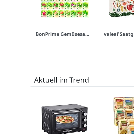
BonPrime Gemüsesamen Set - 36 Sorten Premium Gemüse Saatgut- Samentütchen Ideal Für Terrasse, Balkon & Garten- Pflanzensamen 100% Natursamen- Samen Gemüse Für Frauen, Kinder, Anfänger
Aktuell im Trend