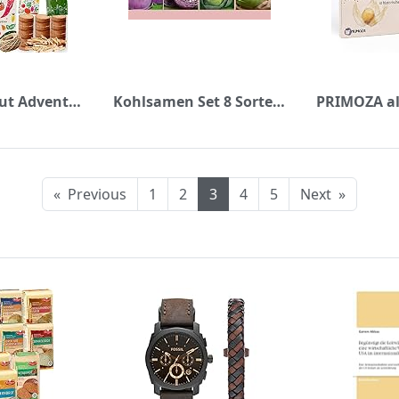
valeaf Saatgut Adventskalender 2022 Chili Tomate I 24x Pflanzensamen Samen Adventskalender I Adventskalender Saatgut I Tomatensamen Chilisamen Saat Adventskalender Garten Saatgut Kalender Saatkalender
Kohlsamen Set 8 Sorten Profisaatgut Kohlrabi Saatgut Rotkohl Wirsing Rosenkohl
«
Previous
1
2
3
4
5
Next
»