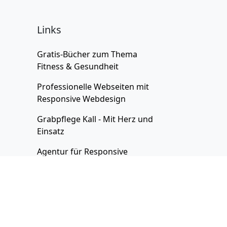
Links
Gratis-Bücher zum Thema
Fitness & Gesundheit
Professionelle Webseiten
mit
Responsive Webdesign
Grabpflege Kall - Mit Herz und
Einsatz
Agentur für
Responsive
Webdesign
Imparare le lingue in soli 17
minuti al giorno!
Agentur für
Webshop