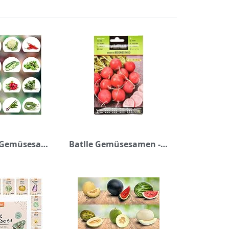
Prademir – Gemüsesamen Set aus 16 Sorten Premium Gemüse Samen – Gemüse Anzuchtset mit 100% Natursamen aus Portugal – Gemüse Saatgut aus Gurke, Brokkoli, Karotte, Blumenkohl, Chili, Tomate, Salat uvm.
Batlle Gemüsesamen - Radieschen rund - Ausw. Especial (1800 Samen)