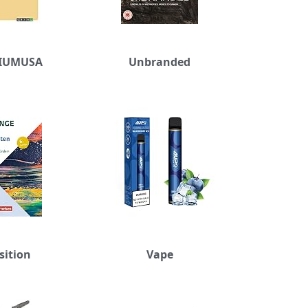
IUMUSA
Unbranded
sition
Vape