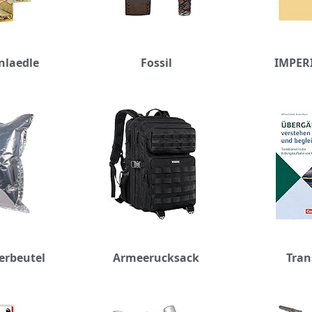
nlaedle
Fossil
IMPER
erbeutel
Armeerucksack
Tran