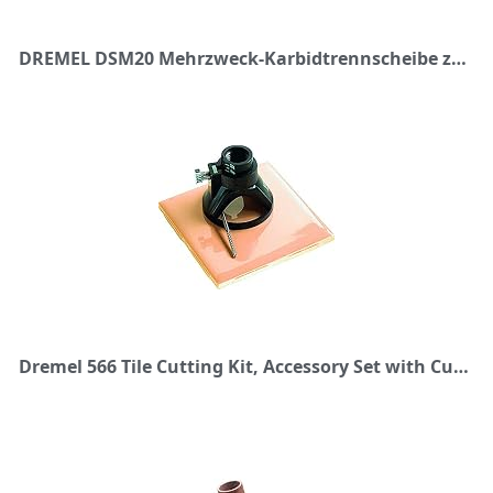
DREMEL DSM20 Mehrzweck-Karbidtrennscheibe zum Bündigschneiden (DSM600)
Dremel 566 Tile Cutting Kit, Accessory Set with Cutting Guide and Spiral Cutting Bit for Precision Cuts in Wall Tiles