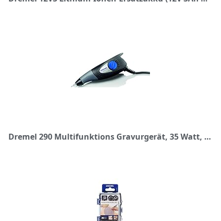
Dremel 290 Multifunktions Gravurgerät, 35 Watt, Gravierer Set mit 3 Zubehören und 4 Aufsätzen zum Gavieren in Holz, Glas Keramik, Metall, Kunststoff, Holz und Leder