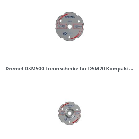
Dremel DSM500 Trennscheibe für DSM20 Kompaktsäge, Kreissägeblatt mit 20 mm Schnitttiefe für Gerad- und Tauchschnitte