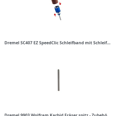
Dremel SC407 EZ SpeedClic Schleifband mit Schleifdorn - Zubehörsatz für Multifunktionswerkzeug mit 3 Schleifzubehören Körnung 60/120 3,2mm, zum Schleifen von Aluminium, Plexiglas, Kunststoff u.v.m.
Dremel 9903 Wolfram Karbid Fräser spitz - Zubehör für Multifunktionswerkzeug mit 1 Fräser 3,2mm zum Formen, Glätten und zur Materialabnahme von Stahl, Kunststoff, Holz u.v.m.