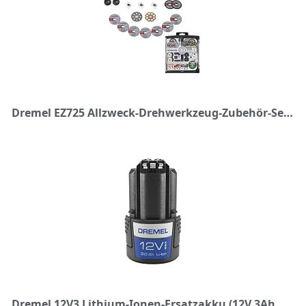
Dremel EZ725 Allzweck-Drehwerkzeug-Zubehör-Set mit Aufbewahrungs-Kit, EZ-Lock und EZ-Trommel für schnelleren Zubehörwechsel, Zubehör zum Schneiden, Polieren, Reinigen und Sanden, 70 Stück
Dremel 12V3 Lithium-Ionen-Ersatzakku (12V 3Ah Akku - Zubehör für das Dremel Multifunktionswerkzeug 8260), Black