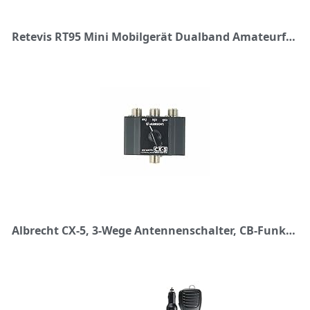
Retevis RT95 Mini Mobilgerät Dualband Amateurfunk Ham Radio 200 Kanäle 5W/15W/25W DTMF 5Tone Walkie Talkie Auto-Transceiver (Schwarz)
Albrecht CX-5, 3-Wege Antennenschalter, CB-Funk, 7402, Zum Anschluss von 3 Antennen an EIN Funkgerät