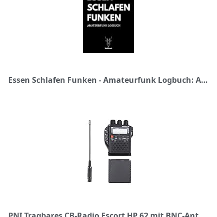
Essen Schlafen Funken - Amateurfunk Logbuch: A5 Funkamateur Logbuch | 354 Logs | QSO-Daten | QSL-Karte | Geschenk für Hobbyfunker, CB-Funker, Funkfreunde, Funktechniker und Funkamateure
PNI Tragbares CB-Radio Escort HP 62 mit BNC-Antenne und Batteriehalter