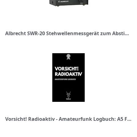
Albrecht SWR-20 Stehwellenmessgerät zum Abstimmen von Funkantennen, Frequenz 3,5 bis 50 MHz, Schwarz, 4410
Vorsicht! Radioaktiv - Amateurfunk Logbuch: A5 Funkamateur Logbuch | 354 Logs | QSO-Daten | QSL-Karte | Geschenk für Hobbyfunker, CB-Funker, Funkfreunde, Funktechniker und Funkamateure