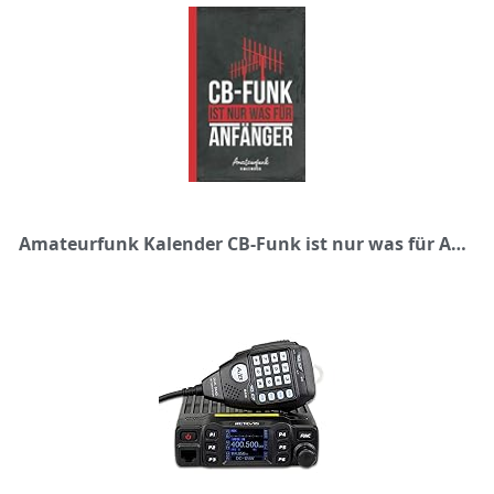
Amateurfunk Kalender CB-Funk ist nur was für Anfänger: für Antennen-Liebhaber (Funktechnik Zubehör, Band 1)