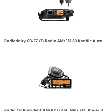
Radioddity CB-27 CB Radio AM/FM 80 Kanäle Auto CB Radio LKW für Europa mit abnehmbarem Mikrofon und Autoladegerät
Radio CB President BARRY II ASC AM / FM, Roger Beep, NB, ANL, Port USB, VOX, 12 V / 24 V.