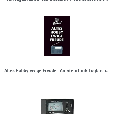
Altes Hobby ewige Freude - Amateurfunk Logbuch: A5 Funkamateur Logbuch | 354 Logs | QSO-Daten | QSL-Karte | Geschenk für Hobbyfunker, CB-Funker, Funkfreunde, Funktechniker und Funkamateure