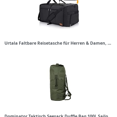
Urtala Faltbare Reisetasche für Herren & Damen, 100L Groß Weekender Übernachtungstasche mit Schuhfach, wasserdichte Handgepäck Tasche/Sporttasche
Dominator Taktisch Seesack Duffle Bag 100L Sailor Round Tactical (Ranger Grün)