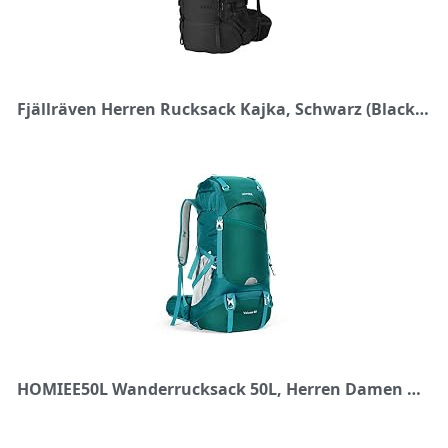
Fjällräven Herren Rucksack Kajka, Schwarz (Black), 80 x 37 x 29 cm, 75 Liter
HOMIEE50L Wanderrucksack 50L, Herren Damen Wasserdichter Trekkingrucksack Reiserucksack Outdoor Wandern Rucksack Mit Regenabdeckung, Backpacker rucksack Für Wandern, Bergsteigen, Camping, Reisen Sport