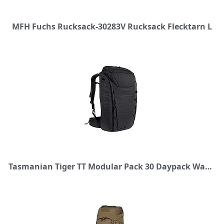
MFH Fuchs Rucksack-30283V Rucksack Flecktarn L
Tasmanian Tiger TT Modular Pack 30 Daypack Wander-Rucksack mit 30 Liter Volumen inkl. Organizer Zusatz-Taschen Set für mehr Ordnung, Schwarz