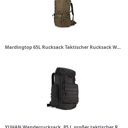
Mardingtop 65L Rucksack Taktischer Rucksack Wanderrucksack Trekkingrucksack YKK Zipper mit der großen Kapazität
YUHAN Wanderrucksack, 85 l, großer taktischer Rucksack, Militär-Armee-Kampf-Rucksack, Trekking-Rucksack, MOLLE-Rucksack